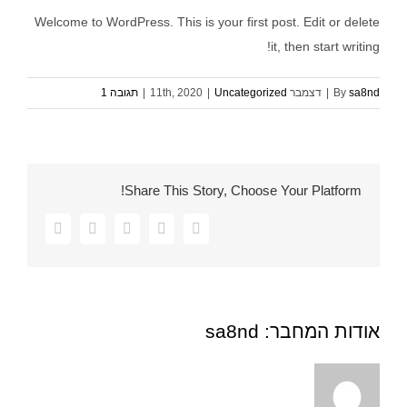
Welcome to WordPress. This is your first post. Edit or delete
it, then start writing!
sa8nd
By
|
דצמבר 11th, 2020
Uncategorized
|
|
תגובה 1
Share This Story, Choose Your Platform!
Facebook
Twitter
Pinterest
Vk
כתובת
דואר
אלקטרוני
אודות המחבר:
sa8nd