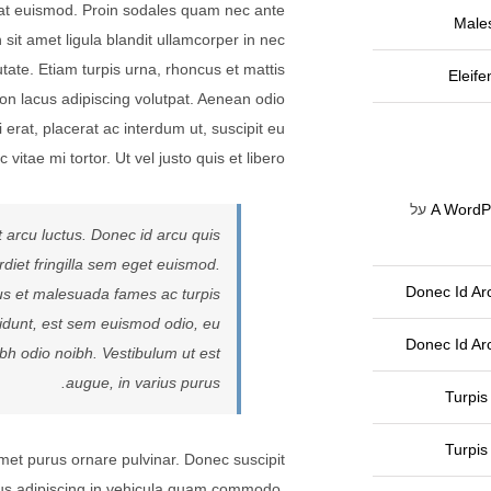
tpat euismod. Proin sodales quam nec ante
Male
 sit amet ligula blandit ullamcorper in nec
utate. Etiam turpis urna, rhoncus et mattis
Eleif
on lacus adipiscing volutpat. Aenean odio
erat, placerat ac interdum ut, suscipit eu
vitae mi tortor. Ut vel justo quis et libero.
A WordP
על
 arcu luctus. Donec id arcu quis
diet fringilla sem eget euismod.
Donec Id Ar
tus et malesuada fames ac turpis
cidunt, est sem euismod odio, eu
Donec Id Ar
nibh odio noibh. Vestibulum ut est
augue, in varius purus.
Turpis 
Turpis 
amet purus ornare pulvinar. Donec suscipit
us adipiscing in vehicula quam commodo.