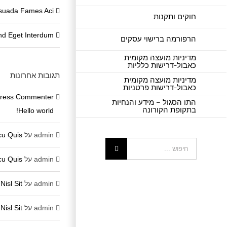
suada Fames Aci
חוקים ותקנות
end Eget Interdum
הרפורמה ברישוי עסקים
מדיניות מועצה מקומית
כאבול-דרישות כלליות
תגובות אחרונות
מדיניות מועצה מקומית
כאבול-דרישות פרטניות
ress Commenter
התו הסגול – מידע והנחיות
בתקופת הקורונה
Hello world!
admin
על
cu Quis
חיפוש...
admin
על
cu Quis
admin
על
Nisl Sit
admin
על
Nisl Sit