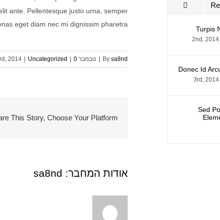
Comments
Re
 elit ante. Pellentesque justo urna, semper
enas eget diam nec mi dignissim pharetra.
Turpis N
sa8nd
By
|
נובמבר 3rd, 2014
0 תגובות
|
Uncategorized
|
Donec Id Arc
Sed Por
Elem
re This Story, Choose Your Platform!
אודות המחבר:
sa8nd