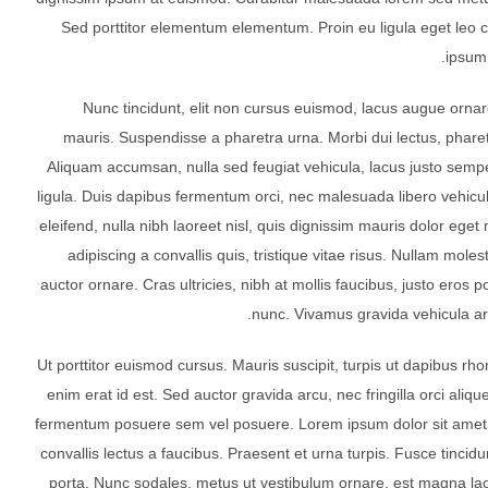
Sed porttitor elementum elementum. Proin eu ligula eget leo 
ipsum 
Nunc tincidunt, elit non cursus euismod, lacus augue ornar
mauris. Suspendisse a pharetra urna. Morbi dui lectus, pharet
Aliquam accumsan, nulla sed feugiat vehicula, lacus justo semper 
ligula. Duis dapibus fermentum orci, nec malesuada libero vehicul
eleifend, nulla nibh laoreet nisl, quis dignissim mauris dolor eget 
adipiscing a convallis quis, tristique vitae risus. Nullam molest
auctor ornare. Cras ultricies, nibh at mollis faucibus, justo eros po
nunc. Vivamus gravida vehicula arc
Ut porttitor euismod cursus. Mauris suscipit, turpis ut dapibus rhon
enim erat id est. Sed auctor gravida arcu, nec fringilla orci ali
fermentum posuere sem vel posuere. Lorem ipsum dolor sit amet, c
convallis lectus a faucibus. Praesent et urna turpis. Fusce tincidun
porta. Nunc sodales, metus ut vestibulum ornare, est magna lao