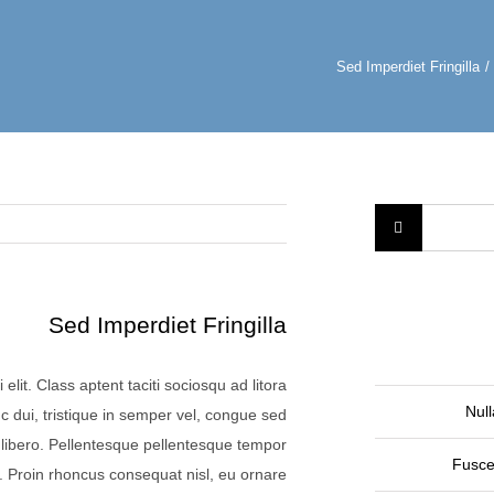
Sed Imperdiet Fringilla
/
Sed Imperdiet Fringilla
elit. Class aptent taciti sociosqu ad litora
Null
 dui, tristique in semper vel, congue sed
la libero. Pellentesque pellentesque tempor
Fusce
m. Proin rhoncus consequat nisl, eu ornare