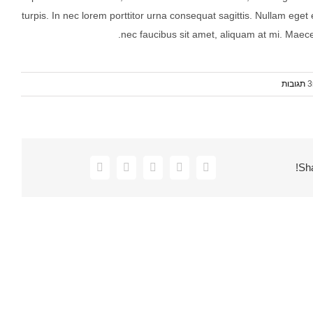
turpis. In nec lorem porttitor urna consequat sagittis. Nullam eget
nec faucibus sit amet, aliquam at mi. Maec
Facebook
Twitter
Pinterest
Vk
כתובת
Sha
דואר
אלקטרוני