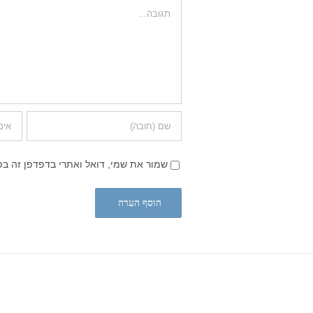
הערה
שמור את שמי, דואל ואתרי בדפדפן זה ב