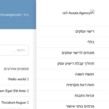
לג
תוכן
בית
/
Uncategorized
רישוי עסקים
כללי
חיפוש...
מונחים לרישוי עסקים
תהליך קבלת רישיון עסק
פוסטים אחרונים
הגשת השגה
Hello world!
חוות דעת מקדמית
am Eget Elit Ante
זכויות וחובות
 Tincidunt Augue
גורמים נותני אישור