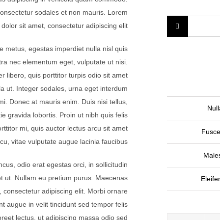
consectetur sodales et non mauris. Lorem
dolor sit amet, consectetur adipiscing elit.
e metus, egestas imperdiet nulla nisl quis
ra nec elementum eget, vulputate ut nisi.
libero, quis porttitor turpis odio sit amet
a ut. Integer sodales, urna eget interdum
mi. Donec at mauris enim. Duis nisi tellus,
Null
ie gravida lobortis. Proin ut nibh quis felis
rttitor mi, quis auctor lectus arcu sit amet
Fusce
u, vitae vulputate augue lacinia faucibus.
Male
cus, odio erat egestas orci, in sollicitudin
quet ut. Nullam eu pretium purus. Maecenas
Eleif
onsectetur adipiscing elit. Morbi ornare
t augue in velit tincidunt sed tempor felis
reet lectus, ut adipiscing massa odio sed