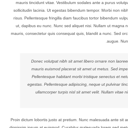
mauris tincidunt vitae. Vestibulum sodales ante a purus volu
sollicitudin lacinia. Ut egestas bibendum tempor. Morbi non nibh
risus. Pellentesque fringilla diam faucibus tortor bibendum vulp
ut, dapibus eu nunc. Nunc sed aliquet nisi. Nullam ut magna n
mauris, consectetur quis consequat quis, blandit a nunc. Sed orci 
augue. Nunc 
Donec volutpat nibh sit amet libero ornare non laoreet
mauris euismod placerat sit amet ut metus. Sed imper
Pellentesque habitant morbi tristique senectus et ne
egestas. Pellentesque adipiscing, neque ut pulvinar tin
ullamcorper turpis nisl sit amet velit. Nullam vitae 
Proin dictum lobortis justo at pretium. Nunc malesuada ante sit 
dignissim ipsum at euismod. Curabitur malesuada lorem sed met