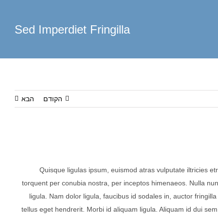
Sed Imperdiet Fringilla
הקודם
הבא
Quisque ligulas ipsum, euismod atras vulputate iltricies etri 
torquent per conubia nostra, per inceptos himenaeos. Nulla nunc
ligula. Nam dolor ligula, faucibus id sodales in, auctor fringil
tellus eget hendrerit. Morbi id aliquam ligula. Aliquam id dui se